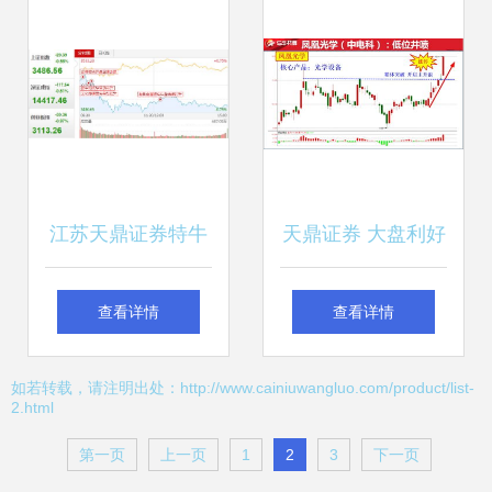
再买策略解析
整”的投资哲学
江苏天鼎证券特牛
天鼎证券 大盘利好
财经林炜老师
再震荡，蓄势冲关
查看详情
查看详情
2021.05.24核心内
必往上
如若转载，请注明出处：http://www.cainiuwangluo.com/product/list-
2.html
参解读
第一页
上一页
1
2
3
下一页