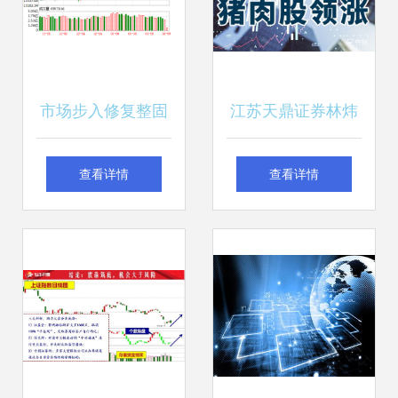
市场步入修复整固
江苏天鼎证券林炜
期，天鼎证券建议
啤酒与猪肉股领
查看详情
查看详情
春节后再寻大举进
涨，消费复苏下的
场良机
结构性机会