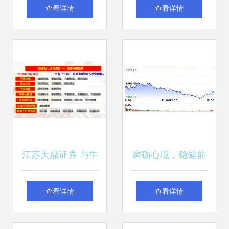
共舞 大盘放量过颈
共舞 大盘探底再下
查看详情
查看详情
线，再接再厉永向
行，最大支撑已临
前
近
江苏天鼎证券 与牛
磨砺心境，稳健前
共舞，通道不破势
行 论江苏天鼎证券
查看详情
查看详情
不改，逢高卖出低
一灯老师“反复调