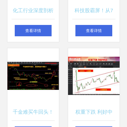
化工行业深度剖析
科技股霸屏！从7
周期底部寻机遇，
连板到全面开花，
查看详情
查看详情
结构性成长可期
谁是下一只涨停龙
头？
千金难买牛回头！
权重下跌 利好中