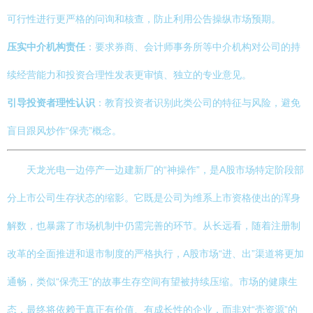
可行性进行更严格的问询和核查，防止利用公告操纵市场预期。
压实中介机构责任
：要求券商、会计师事务所等中介机构对公司的持
续经营能力和投资合理性发表更审慎、独立的专业意见。
引导投资者理性认识
：教育投资者识别此类公司的特征与风险，避免
盲目跟风炒作“保壳”概念。
天龙光电一边停产一边建新厂的“神操作”，是A股市场特定阶段部
分上市公司生存状态的缩影。它既是公司为维系上市资格使出的浑身
解数，也暴露了市场机制中仍需完善的环节。从长远看，随着注册制
改革的全面推进和退市制度的严格执行，A股市场“进、出”渠道将更加
通畅，类似“保壳王”的故事生存空间有望被持续压缩。市场的健康生
态，最终将依赖于真正有价值、有成长性的企业，而非对“壳资源”的