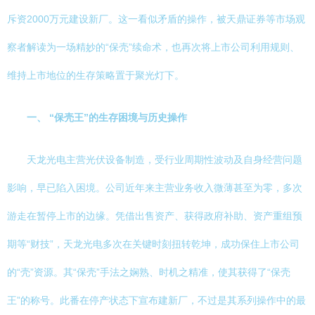
斥资2000万元建设新厂。这一看似矛盾的操作，被天鼎证券等市场观
察者解读为一场精妙的“保壳”续命术，也再次将上市公司利用规则、
维持上市地位的生存策略置于聚光灯下。
一、 “保壳王”的生存困境与历史操作
天龙光电主营光伏设备制造，受行业周期性波动及自身经营问题
影响，早已陷入困境。公司近年来主营业务收入微薄甚至为零，多次
游走在暂停上市的边缘。凭借出售资产、获得政府补助、资产重组预
期等“财技”，天龙光电多次在关键时刻扭转乾坤，成功保住上市公司
的“壳”资源。其“保壳”手法之娴熟、时机之精准，使其获得了“保壳
王”的称号。此番在停产状态下宣布建新厂，不过是其系列操作中的最