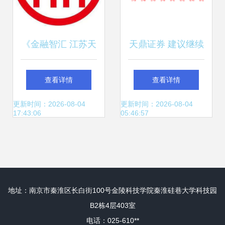
《金融智汇 江苏天
天鼎证券 建议继续
鼎证券投资咨询贵
跟随市场主线操作
查看详情
查看详情
阳分公司的服务创
不宜轻易抄底高位
更新时间：2026-08-04
更新时间：2026-08-04
17:43:06
05:46:57
新实践》
抱团个股
地址：南京市秦淮区长白街100号金陵科技学院秦淮硅巷大学科技园
B2栋4层403室
电话：025-610**