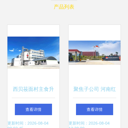
产品列表
西贝莜面村主食升
聚焦子公司 河南红
级 粗莜面百炼终成
日康仁堂荣获省
查看详情
查看详情
金，勾勒餐饮新图
级‘智能车间’荣誉，
更新时间：2026-08-04
更新时间：2026-08-04