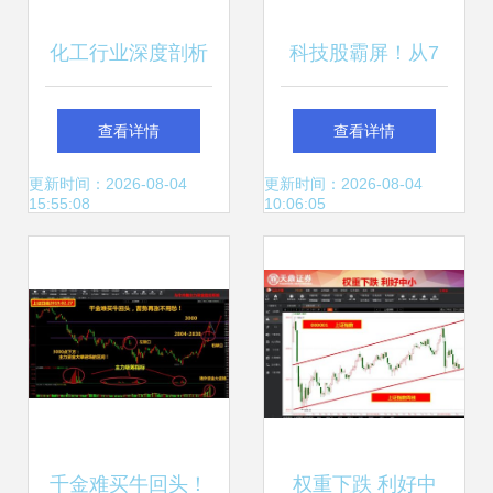
化工行业深度剖析
科技股霸屏！从7
周期底部寻机遇，
连板到全面开花，
查看详情
查看详情
结构性成长可期
谁是下一只涨停龙
更新时间：2026-08-04
更新时间：2026-08-04
15:55:08
10:06:05
头？
千金难买牛回头！
权重下跌 利好中