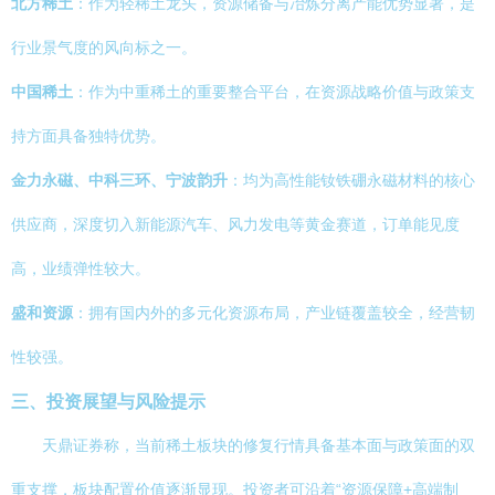
北方稀土
：作为轻稀土龙头，资源储备与冶炼分离产能优势显著，是
行业景气度的风向标之一。
中国稀土
：作为中重稀土的重要整合平台，在资源战略价值与政策支
持方面具备独特优势。
金力永磁、中科三环、宁波韵升
：均为高性能钕铁硼永磁材料的核心
供应商，深度切入新能源汽车、风力发电等黄金赛道，订单能见度
高，业绩弹性较大。
盛和资源
：拥有国内外的多元化资源布局，产业链覆盖较全，经营韧
性较强。
三、投资展望与风险提示
天鼎证券称，当前稀土板块的修复行情具备基本面与政策面的双
重支撑，板块配置价值逐渐显现。投资者可沿着“资源保障+高端制