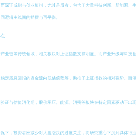
。而深证成指与创业板指，尤其是后者，包含了大量科技创新、新能源、
不同逻辑主线间的摇摆与再平衡。
几点：
产产业链等传统领域，相关板块对上证指数支撑明显。而产业升级与科技
求稳定股息回报的资金流向低估值蓝筹，助推了上证指数的相对强势。而
绩验证与估值消化期，股价承压。能源、消费等板块在特定因素驱动下出
：
情况下，投资者应减少对大盘涨跌的过度关注，将研究重心下沉到具体行