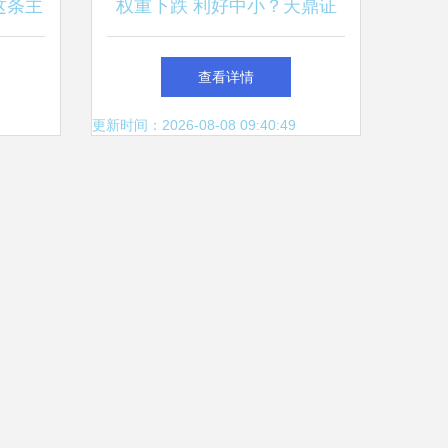
这条主
权重下跌 利好中小？天鼎证
券早评解读市场新动态
查看详情
更新时间：2026-08-08 09:40:49