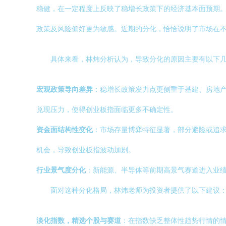
稳健，在一定程度上反映了稳增长政策下的经济基本面预期
政策及风险偏好更为敏感。近期的分化，恰恰说明了市场在
具体来看，林炜分析认为，导致分化的原因主要有以下
宏观政策导向差异
：稳增长政策发力点更侧重于基建、房地
兑现压力，使得创业板指面临更多不确定性。
资金面结构性变化
：市场存量博弈特征显著，部分避险或追
机会，导致创业板指波动加剧。
行业景气度分化
：新能源、半导体等前期高景气赛道进入业
面对这种分化格局，林炜老师为投资者提供了以下建议
淡化指数，精选个股与赛道
：在指数缺乏整体性趋势行情的